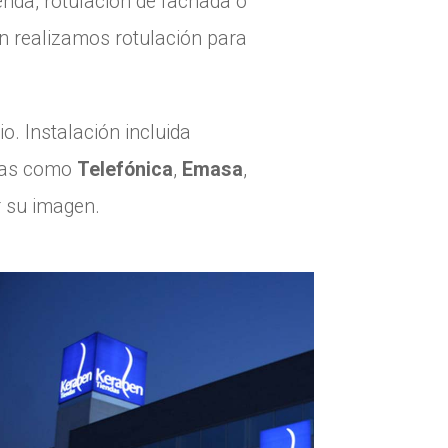
tienda, rotulación de fachada o
én realizamos rotulación para
o. Instalación incluida
esas como
Telefónica
,
Emasa
,
r su imagen.