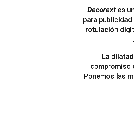
Decorext
es un
para publicidad
rotulación digi
La dilatad
compromiso co
Ponemos las me