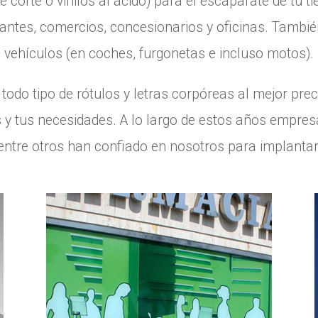
 de corte o vinilos al ácido) para el escaparate de tu 
rantes, comercios, concesionarios y oficinas. Tambi
vehículos (en coches, furgonetas e incluso motos).
odo tipo de rótulos y letras corpóreas al mejor preci
 y tus necesidades. A lo largo de estos años empr
entre otros han confiado en nosotros para implanta