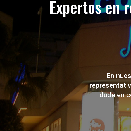
Expertos en r
En nues
representati
dude en c