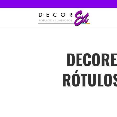
DECOREX
RÓTULOS