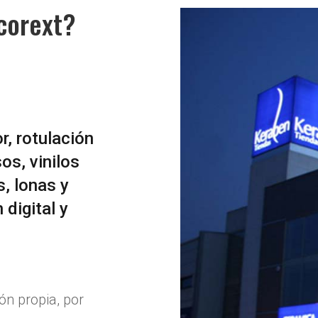
corext?
or, rotulación
os, vinilos
s, lonas y
 digital y
ón propia, por