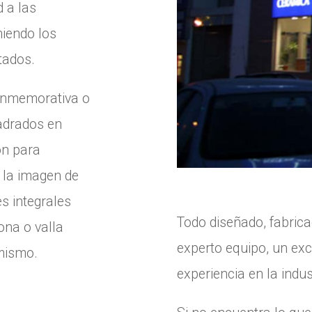
d a las
niendo los
tados.
onmemorativa o
adrados en
ón para
 la imagen de
s integrales
Todo diseñado, fabrica
lona o valla
experto equipo, un exc
 mismo.
experiencia en la indust