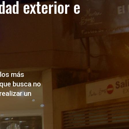
dad exterior e
plos más
 que busca no
ealizar un