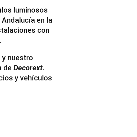
ulos luminosos
 Andalucía en la
nstalaciones con
.
d y nuestro
n de
Decorext
.
ios y vehículos