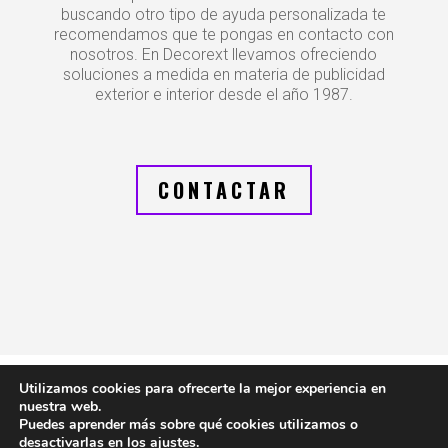
buscando otro tipo de ayuda personalizada te
recomendamos que te pongas en contacto con
nosotros. En Decorext llevamos ofreciendo
soluciones a medida en materia de publicidad
exterior e interior desde el año 1987.
CONTACTAR
Utilizamos cookies para ofrecerte la mejor experiencia en
© 2024 Decorext – Diseño y Creación de Rótulos y Luminosos
nuestra web.
en Málaga
Puedes aprender más sobre qué cookies utilizamos o
desactivarlas en los
ajustes
.