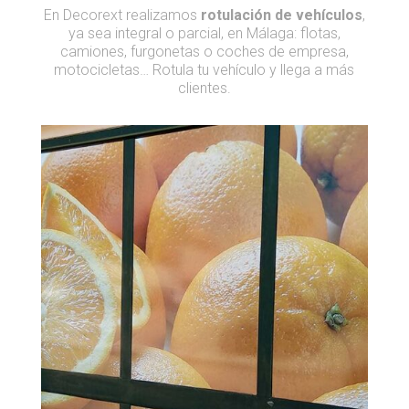
En Decorext realizamos
rotulación de vehículos
,
ya sea integral o parcial, en Málaga: flotas,
camiones, furgonetas o coches de empresa,
motocicletas… Rotula tu vehículo y llega a más
clientes.