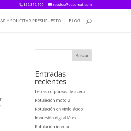
952 312 100
rotulos@decorext.com
AR Y SOLICITAR PRESUPUESTO
BLOG
Buscar
Entradas
recientes
Letras corpóreas de acero
r
Rotulación moto 2
o
Rotulación en vinilo ácido
Impresión digital látex
s
Rotulación interior