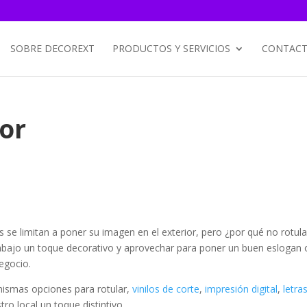
SOBRE DECOREXT
PRODUCTOS Y SERVICIOS
CONTACT
ior
 se limitan a poner su imagen en el exterior, pero ¿por qué no rotula
rabajo un toque decorativo y aprovechar para poner un buen eslogan 
egocio.
 mismas opciones para rotular,
vinilos de corte
,
impresión digital
,
letra
ro local un toque distintivo.